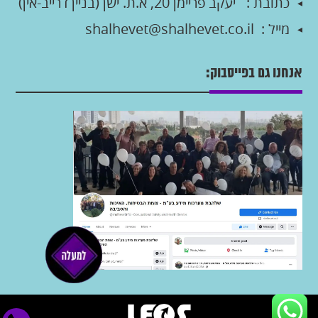
כתובת :
יעקב פריימן 20, א.ת. ישן (בניין דרייב-אין)
מייל :
shalhevet@shalhevet.co.il
אנחנו גם בפייסבוק: