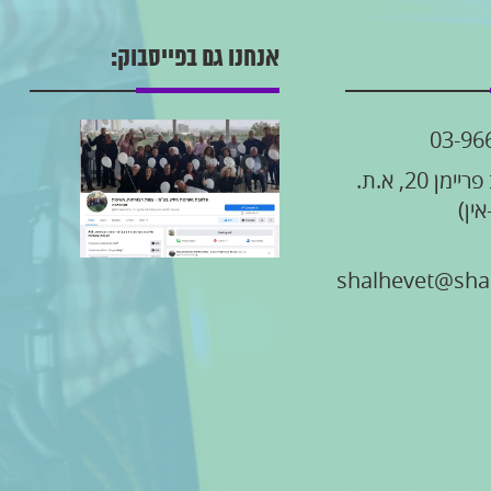
אנחנו גם בפייסבוק:
03-96
יעקב פריימן 20, א.ת.
אין)
shalhevet@shal