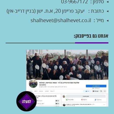
טלפון :
03-9667172
כתובת :
יעקב פריימן 20, א.ת. ישן (בניין דרייב-אין)
מייל :
shalhevet@shalhevet.co.il
אנחנו גם בפייסבוק: