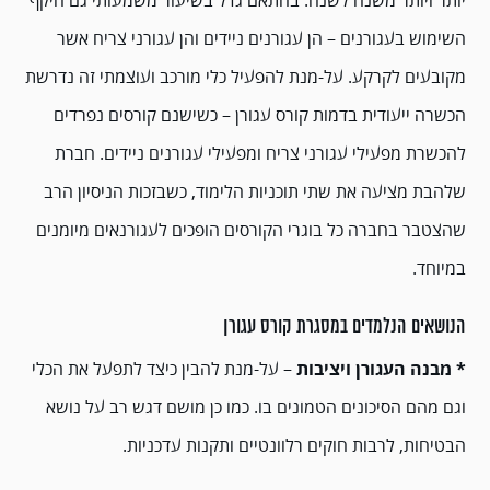
יותר ויותר משנה לשנה. בהתאם גדל בשיעור משמעותי גם היקף
השימוש בעגורנים – הן עגורנים ניידים והן עגורני צריח אשר
מקובעים לקרקע. על-מנת להפעיל כלי מורכב ועוצמתי זה נדרשת
הכשרה ייעודית בדמות קורס עגורן – כשישנם קורסים נפרדים
להכשרת מפעילי עגורני צריח ומפעילי עגורנים ניידים. חברת
שלהבת מציעה את שתי תוכניות הלימוד, כשבזכות הניסיון הרב
שהצטבר בחברה כל בוגרי הקורסים הופכים לעגורנאים מיומנים
במיוחד.
הנושאים הנלמדים במסגרת קורס עגורן
* מבנה העגורן ויציבות
– על-מנת להבין כיצד לתפעל את הכלי
וגם מהם הסיכונים הטמונים בו. כמו כן מושם דגש רב על נושא
הבטיחות, לרבות חוקים רלוונטיים ותקנות עדכניות.