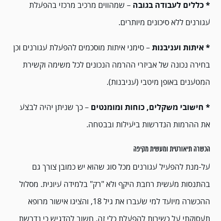
* כללים לעבודה בגובה
– שמהווים מרכיב מרכזי בהפעלת
עגורנים ללא סיכונים מיותרים.
* איתות ועניבנות
– סימני איתות מוסכמים להפעלת עגורנים וכן
בחירה נכונה של אביזרי ההרמה הנכונים לכל משימה וקשירת
המטענים באופן מיטבי (עניבנות).
* חישובי משקלים, כוחות ומומנטים
– כך שניתן יהיה לבצע
את ההרמות הנדרשות ביעילות ובבטחה.
הכשרה תיאורטית ומעשית מקיפה
על-מנת להפעיל עגורנים מכל סוג שהוא יש כמובן צורך גם
בהתנסות מעשית רחבת היקף ולא "רק" בלמידה עיונית. מסלול
ההכשרה מיועד למי שעברו את גיל 18, והציגו אישור מרופא
תעסוקתי על כשירות להפעלת כלי זה. חשוב להדגיש כי נדרשת